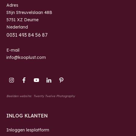
Adres
Stijn Streuvelslaan 48B
5751 XZ Deurne
Nederland
0
031 493 84 56 87
E-mail
info@kooplust.com
Beelden website:
Twenty Twelve Photography
INLOG KLANTEN
Inloggen lesplatform