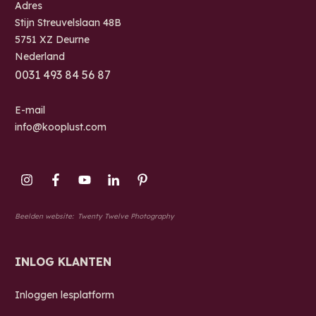
Adres
Stijn Streuvelslaan 48B
5751 XZ Deurne
Nederland
0
031 493 84 56 87
E-mail
info@kooplust.com
Beelden website:
Twenty Twelve Photography
INLOG KLANTEN
Inloggen lesplatform