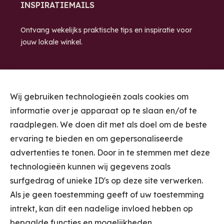
INSPIRATIEMAILS
Ontvang wekelijks praktische tips en inspiratie voor
jouw lokale winkel.
Wij gebruiken technologieën zoals cookies om
informatie over je apparaat op te slaan en/of te
raadplegen. We doen dit met als doel om de beste
ervaring te bieden en om gepersonaliseerde
STUUR ME DE
advertenties te tonen. Door in te stemmen met deze
INSPIRATIEMAILS
technologieën kunnen wij gegevens zoals
surfgedrag of unieke ID's op deze site verwerken.
Door je in te schrijven voor de Inspiratiemails ontvang je wekelijks 1
Als je geen toestemming geeft of uw toestemming
of 2 e-mails met tips voor jouw winkel van Kooplust. (Je kan je met 1
klik weer uitschrijven op ieder gewenst moment.) Door je in te
intrekt, kan dit een nadelige invloed hebben op
schrijven ga je akkoord met ons
Privacybeleid
.
bepaalde functies en mogelijkheden.