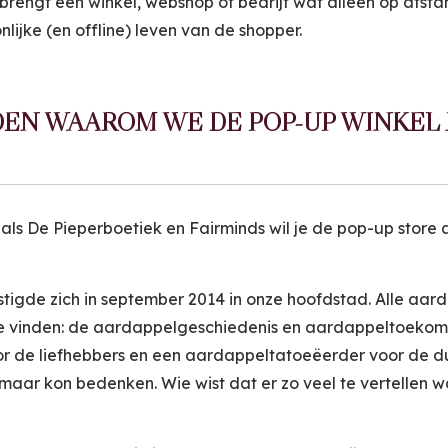
t brengt een winkel, webshop of bedrijf wat alleen op afst
onlijke (en offline) leven van de shopper.
DEN WAAROM WE DE POP-UP WINKEL 
 als De Pieperboetiek en Fairminds wil je de pop-up store 
tigde zich in september 2014 in onze hoofdstad. Alle aard
e vinden: de aardappelgeschiedenis en aardappeltoekoms
de liefhebbers en een aardappeltatoeëerder voor de durfa
 maar kon bedenken. Wie wist dat er zo veel te vertellen w