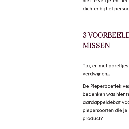
niet te vergeten: he
dichter bij het perso
3 VOORBEEL
MISSEN
Tja, en met pareltjes
verdwijnen…
De Pieperboetiek ves
bedenken was hier t
aardappeldebat voor 
piepersoorten die je
product?