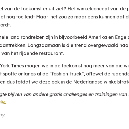
 van de toekomst er uit ziet? Het winkelconcept van de p
t nog toe leidt Maar.. het zou zo maar eens kunnen dat 
wordt.
hele land rondreizen zijn in bijvoorbeeld Amerika en Engel
ten aantrekken. Langzaamaan is die trend overgewaaid na
 van het rijdende restaurant.
York Times mogen we in de toekomst nog meer van die win
 spotte onlangs al de “fashion-truck”, oftewel de rijdend
en dus totdat we deze ook in de Nederlandse winkelstrat
ogte blijven van andere gratis challenges en trainingen va
ils.
ay
.