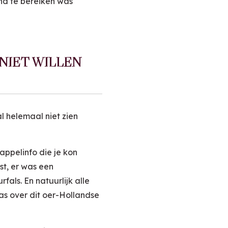
and te bereiken was
NIET WILLEN
al helemaal niet zien
appelinfo die je kon
t, er was een
ls. En natuurlijk alle
as over dit oer-Hollandse