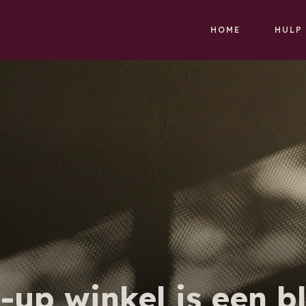
HOME
HULP
up winkel is een bl