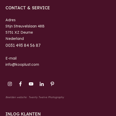
CONTACT & SERVICE
Adres
Stijn Streuvelslaan 48B
5751 XZ Deurne
Nederland
0
031 493 84 56 87
E-mail
info@kooplust.com
Beelden website:
Twenty Twelve Photography
INLOG KLANTEN