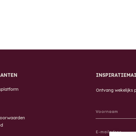
LANTEN
INSPIRATIEMA
splatform
Ontvang wekelijks pr
voorwaarden
id