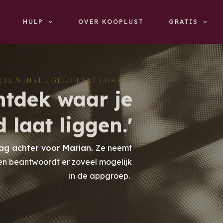
HULP
OVER KOOPLUST
GRATIS
 JE WINKEL GELD LAAT LIGGEN
ntdek waar je
 laat liggen.'
aag achter voor Marian.
Ze neemt
en beantwoordt er zoveel mogelijk
in de appgroep.