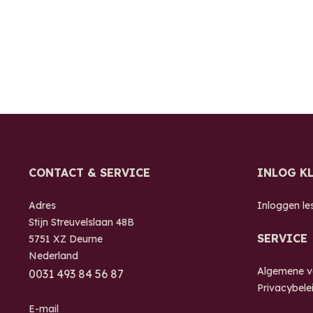
CONTACT & SERVICE
INLOG K
Adres
Inloggen le
Stijn Streuvelslaan 48B
SERVICE
5751 XZ Deurne
Nederland
Algemene 
0
031 493 84 56 87
Privacybele
E-mail