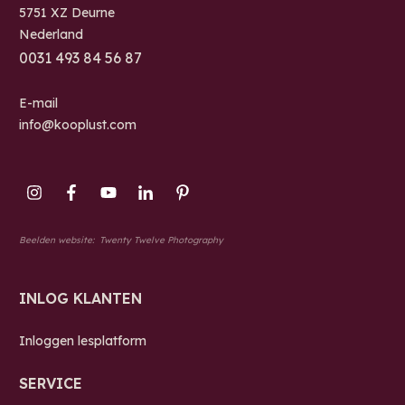
5751 XZ Deurne
Nederland
0
031 493 84 56 87
E-mail
info@kooplust.com
Beelden website:
Twenty Twelve Photography
INLOG KLANTEN
Inloggen lesplatform
SERVICE