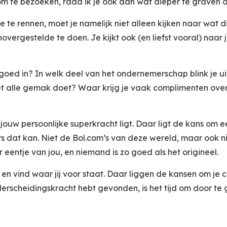
om te bezoeken, raad ik je ook aan wat dieper te graven 
e te rennen, moet je namelijk niet alleen kijken naar wat 
overgestelde te doen. Je kijkt ook (en liefst vooral) naar 
 goed in? In welk deel van het ondernemerschap blink je ui
et alle gemak doet? Waar krijg je vaak complimenten over
 jouw persoonlijke superkracht ligt. Daar ligt de kans om 
 dat kan. Niet de Bol.com’s van deze wereld, maar ook ni
r eentje van jou, en niemand is zo goed als het origineel.
en vind waar jij voor staat. Daar liggen de kansen om je c
rscheidingskracht hebt gevonden, is het tijd om door te 