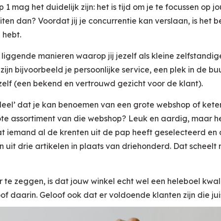
 1 mag het duidelijk zijn: het is tijd om je te focussen op j
iten dan? Voordat jij je concurrentie kan verslaan, is het b
 hebt.
liggende manieren waarop jij jezelf als kleine zelfstandi
ijn bijvoorbeeld je persoonlijke service, een plek in de bu
jzelf (een bekend en vertrouwd gezicht voor de klant).
rdeel’ dat je kan benoemen van een grote webshop of keten
ote assortiment van die webshop? Leuk en aardig, maar het
dat iemand al de krenten uit de pap heeft geselecteerd en d
uit drie artikelen in plaats van driehonderd. Dat scheelt 
r te zeggen, is dat jouw winkel echt wel een heleboel kwali
of daarin. Geloof ook dat er voldoende klanten zijn die jui