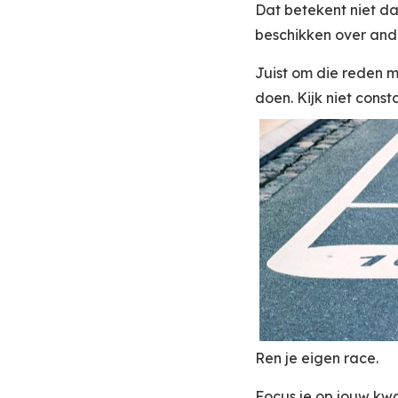
Dat betekent niet dat
beschikken over ande
Juist om die reden m
doen. Kijk niet cons
Ren je eigen race.
Focus je op jouw kwa