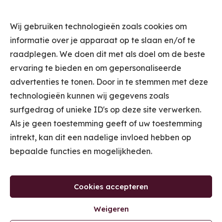
Wij gebruiken technologieën zoals cookies om
informatie over je apparaat op te slaan en/of te
raadplegen. We doen dit met als doel om de beste
ervaring te bieden en om gepersonaliseerde
STUUR ME DE
advertenties te tonen. Door in te stemmen met deze
INSPIRATIEMAILS
technologieën kunnen wij gegevens zoals
surfgedrag of unieke ID's op deze site verwerken.
Door je in te schrijven voor de Inspiratiemails ontvang je wekelijks 1
Als je geen toestemming geeft of uw toestemming
of 2 e-mails met tips voor jouw winkel van Kooplust. (Je kan je met 1
klik weer uitschrijven op ieder gewenst moment.) Door je in te
intrekt, kan dit een nadelige invloed hebben op
schrijven ga je akkoord met ons
Privacybeleid
.
bepaalde functies en mogelijkheden.
CLAIM JE
GRATIS TICKET
VOOR DE
Cookies accepteren
MASTERCLASS
'ONTDEK WAAR JE WINKEL GELD LAAT
Weigeren
LIGGEN'.