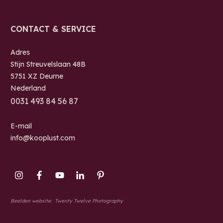
CONTACT & SERVICE
Adres
Stijn Streuvelslaan 48B
5751 XZ Deurne
Nederland
0
031 493 84 56 87
E-mail
info@kooplust.com
Beelden website:
Twenty Twelve Photography