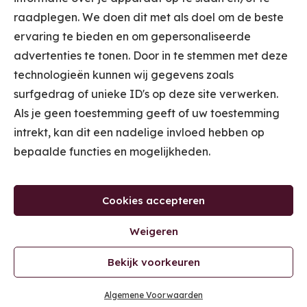
raadplegen. We doen dit met als doel om de beste
ervaring te bieden en om gepersonaliseerde
STUUR ME DE
advertenties te tonen. Door in te stemmen met deze
INSPIRATIEMAILS
technologieën kunnen wij gegevens zoals
surfgedrag of unieke ID's op deze site verwerken.
Door je in te schrijven voor de Inspiratiemails ontvang je wekelijks 1
Als je geen toestemming geeft of uw toestemming
of 2 e-mails met tips voor jouw winkel van Kooplust. (Je kan je met 1
klik weer uitschrijven op ieder gewenst moment.) Door je in te
intrekt, kan dit een nadelige invloed hebben op
schrijven ga je akkoord met ons
Privacybeleid
.
bepaalde functies en mogelijkheden.
CLAIM JE
GRATIS TICKET
VOOR DE
Cookies accepteren
MASTERCLASS
'ONTDEK WAAR JE WINKEL GELD LAAT
Weigeren
LIGGEN'.
Bekijk voorkeuren
KLIK VOOR JE TICKET
Algemene Voorwaarden