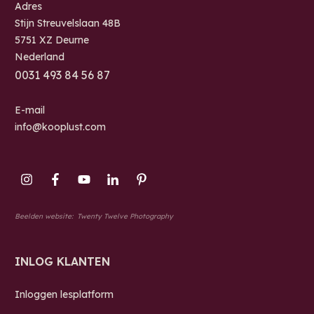
Adres
Stijn Streuvelslaan 48B
5751 XZ Deurne
Nederland
0
031 493 84 56 87
E-mail
info@kooplust.com
Beelden website:
Twenty Twelve Photography
INLOG KLANTEN
Inloggen lesplatform