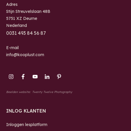
Adres
Stijn Streuvelslaan 48B
5751 XZ Deurne
Nederland
0
031 493 84 56 87
E-mail
info@kooplust.com
Beelden website:
Twenty Twelve Photography
INLOG KLANTEN
Inloggen lesplatform