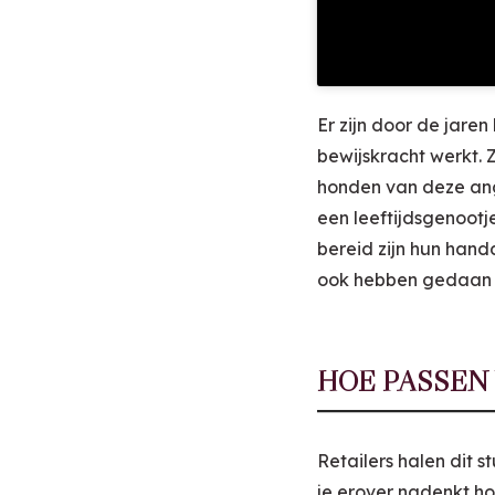
Er zijn door de jare
bewijskracht werkt. 
honden van deze angs
een leeftijdsgenootj
bereid zijn hun han
ook hebben gedaa
HOE PASSEN
Retailers halen dit
je erover nadenkt ho