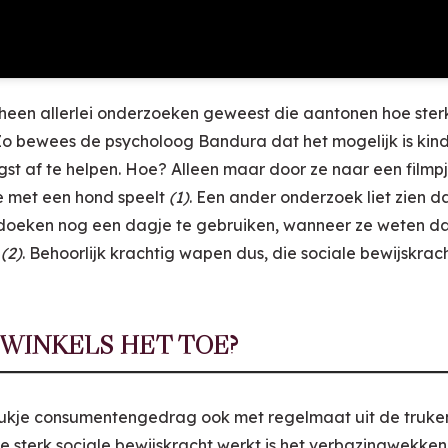
n heen allerlei onderzoeken geweest die aantonen hoe sterk
Zo bewees de psycholoog Bandura dat het mogelijk is kind
t af te helpen. Hoe? Alleen maar door ze naar een filmpje
e met een hond speelt
(1)
. Een ander onderzoek liet zien d
ddoeken nog een dagje te gebruiken, wanneer ze weten da
n
(2)
. Behoorlijk krachtig wapen dus, die sociale bewijskrach
 WINKELS HET TOE?
 stukje consumentengedrag ook met regelmaat uit de truk
e sterk sociale bewijskracht werkt is het verbazingwekken