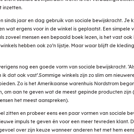
t inzetten.
sinds jaar en dag gebruik van sociale bewijskracht. Je ken
n wat ergens voor in de winkel is geplaatst. Een simpele 
als zoveel mensen een bepaald boek lezen, is het vast ook i
inkels hebben ook zo’n lijstje. Maar waar blijft de kledin
overigens nog een goede vorm van sociale bewijskracht. ‘Al
 ik dat ook vast’.Sommige winkels zijn zo slim om nieuwer
 bieden. Zo is het Amerikaanse warenhuis Nordstrom begon
n, om aan te geven wat de meest gepinde producten zijn 
ensen het meest aanspreken).
el zitten en probeer eens een paar vormen van sociale be
euwe impuls te geven én voor een meer tevreden klant. D
gevoel over zijn keuze wanneer anderen het met hem eens bl