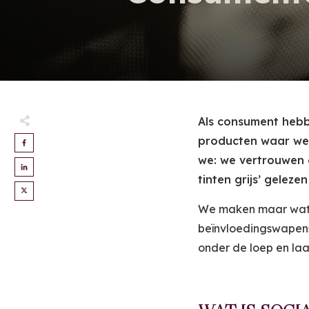
Als consument hebbe
producten waar we 
we: we vertrouwen 
tinten grijs’ gelez
We maken maar wat
beïnvloedingswapens,
onder de loep en laa