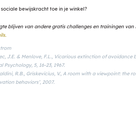
sociale bewijskracht toe in je winkel?
ogte blijven van andere gratis challenges en trainingen va
ils.
strom
ec, J.E. & Menlove, F.L., Vicarious extinction of avoidance 
l Psychology, 5, 16-23, 1967.
ialdini, R.B., Griskevicius, V., A room with a viewpoint: the ro
vation behaviors’, 2007.