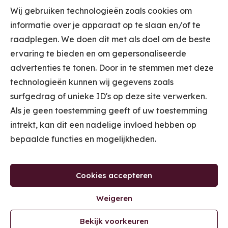
Wij gebruiken technologieën zoals cookies om
informatie over je apparaat op te slaan en/of te
raadplegen. We doen dit met als doel om de beste
ervaring te bieden en om gepersonaliseerde
STUUR ME DE
advertenties te tonen. Door in te stemmen met deze
INSPIRATIEMAILS
technologieën kunnen wij gegevens zoals
surfgedrag of unieke ID's op deze site verwerken.
Door je in te schrijven voor de Inspiratiemails ontvang je wekelijks 1
Als je geen toestemming geeft of uw toestemming
of 2 e-mails met tips voor jouw winkel van Kooplust. (Je kan je met 1
klik weer uitschrijven op ieder gewenst moment.) Door je in te
intrekt, kan dit een nadelige invloed hebben op
schrijven ga je akkoord met ons
Privacybeleid
.
bepaalde functies en mogelijkheden.
CLAIM JE
GRATIS TICKET
VOOR DE
Cookies accepteren
MASTERCLASS
'ONTDEK WAAR JE WINKEL GELD LAAT
Weigeren
LIGGEN'.
Bekijk voorkeuren