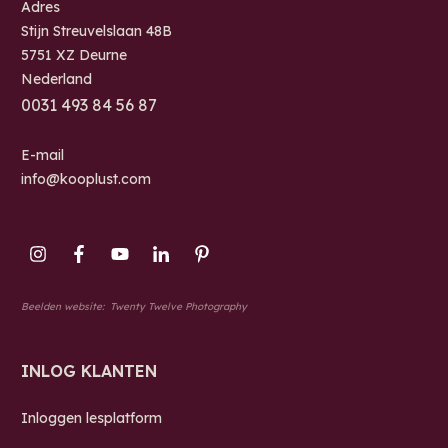
Adres
Stijn Streuvelslaan 48B
5751 XZ Deurne
Nederland
0
031 493 84 56 87
E-mail
info@kooplust.com
Beelden website:
Twenty Twelve Photography
INLOG KLANTEN
Inloggen lesplatform