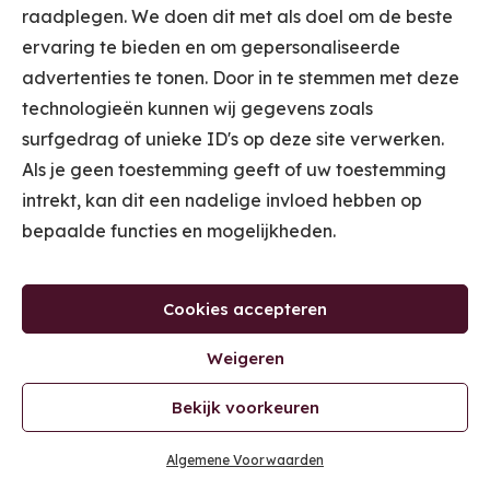
raadplegen. We doen dit met als doel om de beste
ervaring te bieden en om gepersonaliseerde
advertenties te tonen. Door in te stemmen met deze
technologieën kunnen wij gegevens zoals
surfgedrag of unieke ID's op deze site verwerken.
Als je geen toestemming geeft of uw toestemming
intrekt, kan dit een nadelige invloed hebben op
bepaalde functies en mogelijkheden.
HET VERHAAL VAN ‘T HOLTSCHÖPKE: SOCIAL MEDIA
V
CLAIM JE
GRATIS TICKET
VOOR DE
SUCCES
Cookies accepteren
MASTERCLASS
'ONTDEK WAAR JE WINKEL GELD LAAT
Weigeren
LIGGEN'.
Bekijk voorkeuren
KLIK VOOR JE TICKET
Algemene Voorwaarden